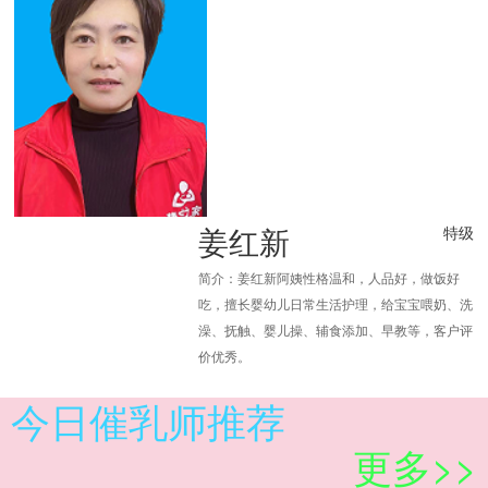
姜红新
特级
简介：姜红新阿姨性格温和，人品好，做饭好
吃，擅长婴幼儿日常生活护理，给宝宝喂奶、洗
澡、抚触、婴儿操、辅食添加、早教等，客户评
价优秀。
今日催乳师推荐
更多>>