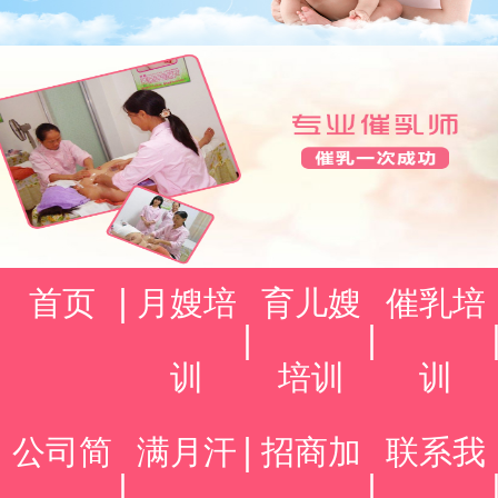
首页
月嫂培
育儿嫂
催乳培
训
培训
训
公司简
满月汗
招商加
联系我