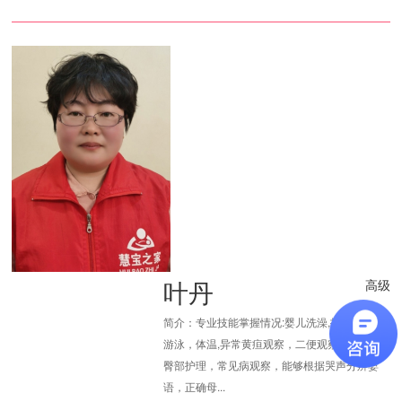
叶丹
高级
简介：专业技能掌握情况:婴儿洗澡,抚触，按摩,
游泳，体温,异常黄疸观察，二便观察,脐部消毒,
臀部护理，常见病观察，能够根据哭声分辨婴
语，正确母...