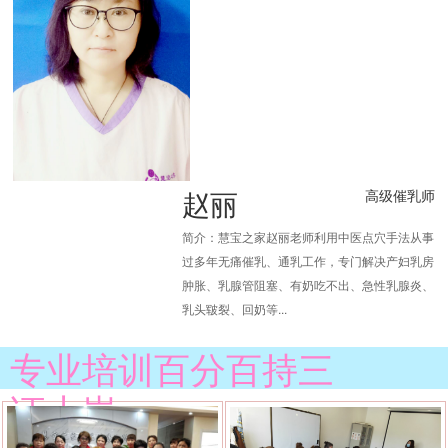
赵丽
高级催乳师
简介：慧宝之家赵丽老师利用中医点穴手法从事
过多年无痛催乳、通乳工作，专门解决产妇乳房
肿胀、乳腺管阻塞、有奶吃不出、急性乳腺炎、
乳头皲裂、回奶等...
专业培训百分百持三
证上岗