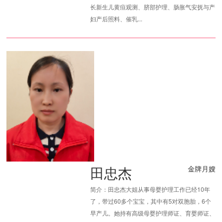
长新生儿黄疸观测、脐部护理、肠胀气安抚与产
妇产后照料、催乳...
田忠杰
金牌月嫂
简介：田忠杰大姐从事母婴护理工作已经10年
了，带过60多个宝宝，其中有5对双胞胎，6个
早产儿。她持有高级母婴护理师证、育婴师证、