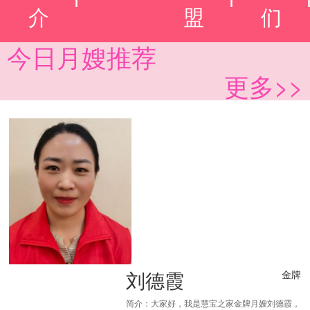
介
盟
们
今日月嫂推荐
更多>>
刘德霞
金牌
简介：大家好，我是慧宝之家金牌月嫂刘德霞，