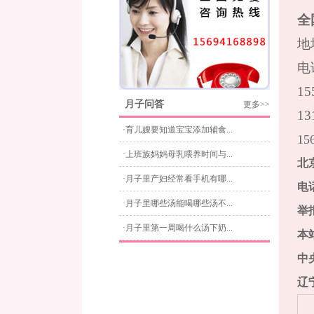
全
地
电话
1
月子问答
更多>>
1
·育儿嫂要知道宝宝添加辅食...
1
·上班族妈妈母乳喂养时间与...
北
·月子里产妇经常看手机有哪...
电话
·月子里哪些汤能喝哪些汤不...
举报
·月子里第一周喝什么汤下奶...
本
中
辽