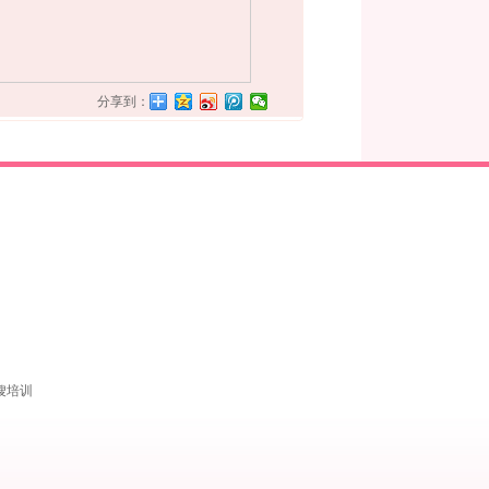
分享到：
嫂培训