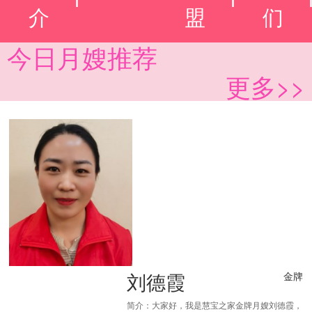
介
盟
们
今日月嫂推荐
更多>>
刘德霞
金牌
简介：大家好，我是慧宝之家金牌月嫂刘德霞，