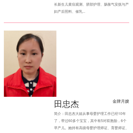
长新生儿黄疸观测、脐部护理、肠胀气安抚与产
妇产后照料、催乳...
田忠杰
金牌月嫂
简介：田忠杰大姐从事母婴护理工作已经10年
了，带过60多个宝宝，其中有5对双胞胎，6个
早产儿。她持有高级母婴护理师证、育婴师证、