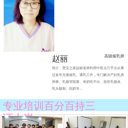
赵丽
高级催乳师
简介：慧宝之家赵丽老师利用中医点穴手法从事
过多年无痛催乳、通乳工作，专门解决产妇乳房
肿胀、乳腺管阻塞、有奶吃不出、急性乳腺炎、
乳头皲裂、回奶等...
专业培训百分百持三
证上岗