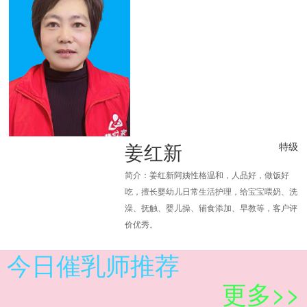
姜红新
特级
简介：姜红新阿姨性格温和，人品好，做饭好
吃，擅长婴幼儿日常生活护理，给宝宝喂奶、洗
澡、抚触、婴儿操、辅食添加、早教等，客户评
价优秀。
今日催乳师推荐
更多>>