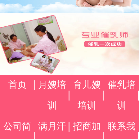
首页
月嫂培
育儿嫂
催乳培
训
培训
训
公司简
满月汗
招商加
联系我