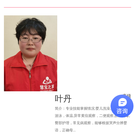
叶丹
高级
简介：专业技能掌握情况:婴儿洗澡,抚触，按摩,
游泳，体温,异常黄疸观察，二便观察,脐部消毒,
臀部护理，常见病观察，能够根据哭声分辨婴
语，正确母...